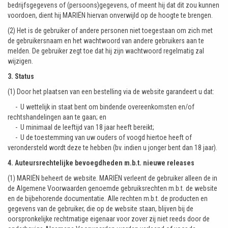
bedrijfsgegevens of (persoons)gegevens, of meent hij dat dit zou kunnen
voordoen, dient hij MARIËN hiervan onverwijld op de hoogte te brengen.
(2) Het is de gebruiker of andere personen niet toegestaan om zich met
de gebruikersnaam en het wachtwoord van andere gebruikers aan te
melden. De gebruiker zegt toe dat hij zijn wachtwoord regelmatig zal
wijzigen.
3. Status
(1) Door het plaatsen van een bestelling via de website garandeert u dat:
- U wettelijk in staat bent om bindende overeenkomsten en/of
rechtshandelingen aan te gaan; en
- U minimaal de leeftijd van 18 jaar heeft bereikt;
- U de toestemming van uw ouders of voogd hiertoe heeft of
verondersteld wordt deze te hebben
(bv. indien u jonger bent dan 18 jaar).
4. Auteursrechtelijke bevoegdheden m.b.t. nieuwe releases
(1) MARIËN beheert de website. MARIËN verleent de gebruiker alleen de in
de Algemene Voorwaarden genoemde gebruiksrechten m.b.t. de website
en de bijbehorende documentatie. Alle rechten m.b.t. de producten en
gegevens van de gebruiker, die op de website staan, blijven bij de
oorspronkelijke rechtmatige eigenaar voor zover zij niet reeds door de