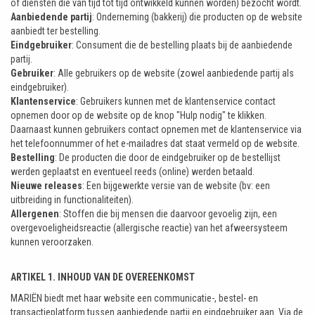
of diensten die van tijd tot tijd ontwikkeld kunnen worden) bezocht wordt.
Aanbiedende partij
: Onderneming (bakkerij) die producten op de website
aanbiedt ter bestelling.
Eindgebruiker
: Consument die de bestelling plaats bij de aanbiedende
partij.
Gebruiker
: Alle gebruikers op de website (zowel aanbiedende partij als
eindgebruiker).
Klantenservice
: Gebruikers kunnen met de klantenservice contact
opnemen door op de website op de knop "Hulp nodig" te klikken.
Daarnaast kunnen gebruikers contact opnemen met de klantenservice via
het telefoonnummer of het e-mailadres dat staat vermeld op de website.
Bestelling
: De producten die door de eindgebruiker op de bestellijst
werden geplaatst en eventueel reeds (online) werden betaald.
Nieuwe releases
: Een bijgewerkte versie van de website (bv: een
uitbreiding in functionaliteiten).
Allergenen
: Stoffen die bij mensen die daarvoor gevoelig zijn, een
overgevoeligheidsreactie (allergische reactie) van het afweersysteem
kunnen veroorzaken.
ARTIKEL 1. INHOUD VAN DE OVEREENKOMST
MARIËN biedt met haar website een communicatie-, bestel- en
transactieplatform tussen aanbiedende partij en eindgebruiker aan. Via de