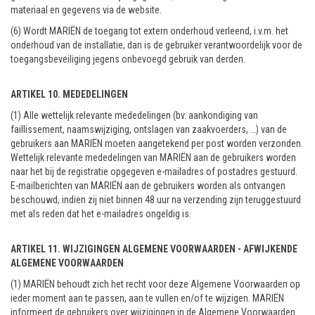
materiaal en gegevens via de website.
(6) Wordt MARIËN de toegang tot extern onderhoud verleend, i.v.m. het
onderhoud van de installatie, dan is de gebruiker verantwoordelijk voor de
toegangsbeveiliging jegens onbevoegd gebruik van derden.
ARTIKEL 10. MEDEDELINGEN
(1) Alle wettelijk relevante mededelingen (bv. aankondiging van
faillissement, naamswijziging, ontslagen van zaakvoerders, …) van de
gebruikers aan MARIËN moeten aangetekend per post worden verzonden.
Wettelijk relevante mededelingen van MARIËN aan de gebruikers worden
naar het bij de registratie opgegeven e-mailadres of postadres gestuurd.
E-mailberichten van MARIËN aan de gebruikers worden als ontvangen
beschouwd, indien zij niet binnen 48 uur na verzending zijn teruggestuurd
met als reden dat het e-mailadres ongeldig is.
ARTIKEL 11. WIJZIGINGEN ALGEMENE VOORWAARDEN - AFWIJKENDE
ALGEMENE VOORWAARDEN
(1) MARIËN behoudt zich het recht voor deze Algemene Voorwaarden op
ieder moment aan te passen, aan te vullen en/of te wijzigen. MARIËN
informeert de gebruikers over wijzigingen in de Algemene Voorwaarden