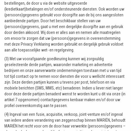
bestellingen, de door u via de website uitgevoerde
(kredietkaart)betalingen en/of ondersteunende diensten. Ook worden uw
(persoons)gegevens gebruikt voor doorgifte aan de bij ons aangesloten
aanbiedende partijen. Door het beschikbaar stellen van uw
(persoons)gegevens, gaat u met een dergelijke doorgifte aan en gebruik
door derden akkoord. Wij doen er alles aan en nemen alle maatregelen
om ervoor te zorgen dat uw (persoons)gegevens in overeenstemming
met deze Privacy Verklaring worden gebruikt en dergelijk gebruik voldoet
aan alle toepasselijke wet- en regelgeving.
(3) Met uw voorafgaande goedkeuring kunnen wij zorgvuldig
geselecteerde derde partijen, waaronder marketing en advertentie
bedrijven en onze aanverwante ondernemingen toestaan met u van tijd
tot tijd contact op te nemen voor diensten die voor u wellicht interessant
zijn. Deze derden partijen kunnen u tevens per post, telefoon en via
mobiele berichten (SMS, MMS, etc) benaderen. Indien u liever niet langer
door deze derde partijen benaderd wenst te worden kunt u dit via onze (in
artikel 7 opgenomen) contactgegevens kenbaar maken en/of door uw
profiel overeenkomstig aan te passen.
(4) Ingeval van een fusie, acquisitie, verkoop, joint-venture en/of ingeval
van iedere andere verandering van zeggenschap binnen MARIËN, behoudt
MARIËN het recht voor om de door haar verwerkte (persoons)gegevens –