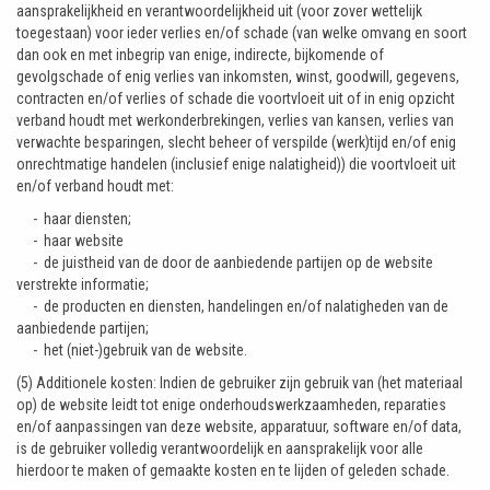
aansprakelijkheid en verantwoordelijkheid uit (voor zover wettelijk
toegestaan) voor ieder verlies en/of schade (van welke omvang en soort
dan ook en met inbegrip van enige, indirecte, bijkomende of
gevolgschade of enig verlies van inkomsten, winst, goodwill, gegevens,
contracten en/of verlies of schade die voortvloeit uit of in enig opzicht
verband houdt met werkonderbrekingen, verlies van kansen, verlies van
verwachte besparingen, slecht beheer of verspilde (werk)tijd en/of enig
onrechtmatige handelen (inclusief enige nalatigheid)) die voortvloeit uit
en/of verband houdt met:
- haar diensten;
- haar website
- de juistheid van de door de aanbiedende partijen op de website
verstrekte informatie;
- de producten en diensten, handelingen en/of nalatigheden van de
aanbiedende partijen;
- het (niet-)gebruik van de website.
(5) Additionele kosten: Indien de gebruiker zijn gebruik van (het materiaal
op) de website leidt tot enige onderhoudswerkzaamheden, reparaties
en/of aanpassingen van deze website, apparatuur, software en/of data,
is de gebruiker volledig verantwoordelijk en aansprakelijk voor alle
hierdoor te maken of gemaakte kosten en te lijden of geleden schade.