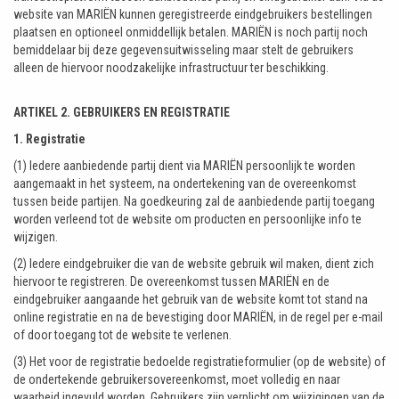
website van MARIËN kunnen geregistreerde eindgebruikers bestellingen
plaatsen en optioneel onmiddellijk betalen. MARIËN is noch partij noch
bemiddelaar bij deze gegevensuitwisseling maar stelt de gebruikers
alleen de hiervoor noodzakelijke infrastructuur ter beschikking.
ARTIKEL 2. GEBRUIKERS EN REGISTRATIE
1. Registratie
(1) Iedere aanbiedende partij dient via MARIËN persoonlijk te worden
aangemaakt in het systeem, na ondertekening van de overeenkomst
tussen beide partijen. Na goedkeuring zal de aanbiedende partij toegang
worden verleend tot de website om producten en persoonlijke info te
wijzigen.
(2) Iedere eindgebruiker die van de website gebruik wil maken, dient zich
hiervoor te registreren. De overeenkomst tussen MARIËN en de
eindgebruiker aangaande het gebruik van de website komt tot stand na
online registratie en na de bevestiging door MARIËN, in de regel per e-mail
of door toegang tot de website te verlenen.
(3) Het voor de registratie bedoelde registratieformulier (op de website) of
de ondertekende gebruikersovereenkomst, moet volledig en naar
waarheid ingevuld worden. Gebruikers zijn verplicht om wijzigingen van de