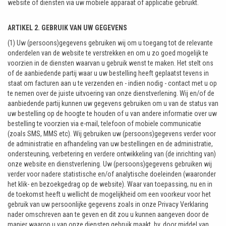
website of diensten via uw mobiele apparaat of applicatie gebruikt.
ARTIKEL 2. GEBRUIK VAN UW GEGEVENS
(1) Uw (persoons)gegevens gebruiken wij om u toegang tot de relevante
onderdelen van de website te verstrekken en om u zo goed mogelijk te
voorzien in de diensten waarvan u gebruik wenst te maken. Het stelt ons
of de aanbiedende partij waar u uw bestelling heeft geplaatst tevens in
staat om facturen aan u te verzenden en - indien nodig - contact met u op
te nemen over de juiste uitvoering van onze dienstverlening. Wij en/of de
aanbiedende partij kunnen uw gegevens gebruiken om u van de status van
uw bestelling op de hoogte te houden of u van andere informatie over uw
bestelling te voorzien via e-mail, telefoon of mobiele communicatie
(zoals SMS, MMS etc). Wij gebruiken uw (persoons)gegevens verder voor
de administratie en afhandeling van uw bestellingen en de administratie,
ondersteuning, verbetering en verdere ontwikkeling van (de inrichting van)
onze website en dienstverlening. Uw (persoons)gegevens gebruiken wij
verder voor nadere statistische en/of analytische doeleinden (waaronder
het klik- en bezoekgedrag op de website). Waar van toepassing, nu en in
de toekomst heeft u wellicht de mogelijkheid om een voorkeur voor het
gebruik van uw persoonlijke gegevens zoals in onze Privacy Verklaring
nader omschreven aan te geven en dit zou u kunnen aangeven door de
manier waarop u van onze diensten gebruik maakt, bv. door middel van