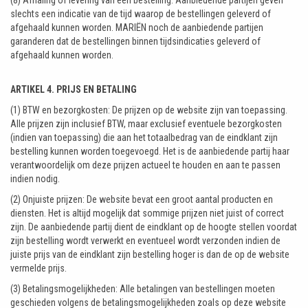
(8) Afhaling of levering van een bestelling: Aanbiedende partijen geven
slechts een indicatie van de tijd waarop de bestellingen geleverd of
afgehaald kunnen worden. MARIËN noch de aanbiedende partijen
garanderen dat de bestellingen binnen tijdsindicaties geleverd of
afgehaald kunnen worden.
ARTIKEL 4. PRIJS EN BETALING
(1) BTW en bezorgkosten: De prijzen op de website zijn van toepassing.
Alle prijzen zijn inclusief BTW, maar exclusief eventuele bezorgkosten
(indien van toepassing) die aan het totaalbedrag van de eindklant zijn
bestelling kunnen worden toegevoegd. Het is de aanbiedende partij haar
verantwoordelijk om deze prijzen actueel te houden en aan te passen
indien nodig.
(2) Onjuiste prijzen: De website bevat een groot aantal producten en
diensten. Het is altijd mogelijk dat sommige prijzen niet juist of correct
zijn. De aanbiedende partij dient de eindklant op de hoogte stellen voordat
zijn bestelling wordt verwerkt en eventueel wordt verzonden indien de
juiste prijs van de eindklant zijn bestelling hoger is dan de op de website
vermelde prijs.
(3) Betalingsmogelijkheden: Alle betalingen van bestellingen moeten
geschieden volgens de betalingsmogelijkheden zoals op deze website