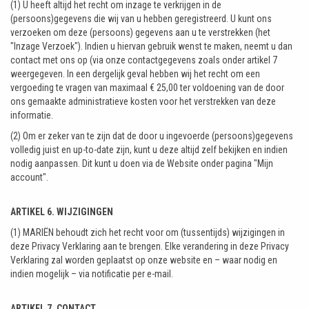
(1) U heeft altijd het recht om inzage te verkrijgen in de
(persoons)gegevens die wij van u hebben geregistreerd. U kunt ons
verzoeken om deze (persoons) gegevens aan u te verstrekken (het
"Inzage Verzoek"). Indien u hiervan gebruik wenst te maken, neemt u dan
contact met ons op (via onze contactgegevens zoals onder artikel 7
weergegeven. In een dergelijk geval hebben wij het recht om een
vergoeding te vragen van maximaal € 25,00 ter voldoening van de door
ons gemaakte administratieve kosten voor het verstrekken van deze
informatie.
(2) Om er zeker van te zijn dat de door u ingevoerde (persoons)gegevens
volledig juist en up-to-date zijn, kunt u deze altijd zelf bekijken en indien
nodig aanpassen. Dit kunt u doen via de Website onder pagina "Mijn
account".
ARTIKEL 6. WIJZIGINGEN
(1) MARIËN behoudt zich het recht voor om (tussentijds) wijzigingen in
deze Privacy Verklaring aan te brengen. Elke verandering in deze Privacy
Verklaring zal worden geplaatst op onze website en – waar nodig en
indien mogelijk – via notificatie per e-mail.
ARTIKEL 7. CONTACT