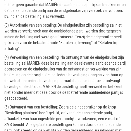
echter geen garantie dat MARIËN de aanbiedende partij kan bereiken noch
dat de aanbiedende partij aan de eindgebruiker zijn verzoek zal voldoen,
bv. indien de bestelling al is verwerkt.
(3) Autorisatie van een betaling: De eindgebruiker zijn bestelling zal niet
worden verwerkt noch aan de aanbiedende partij worden doorgegeven
indien de betaling niet werd geautoriseerd. Tenzij de eindgebruiker heeft
gekozen voor de betaalmethode “Betalen bij levering” of “Betalen bij
afhaling”.
(4) Verwerking van een bestelling: Na ontvangst van de eindgebruiker zijn
bestelling zal MARIËN deze bestelling aan de relevante aanbiedende partij
doorgeven en de eindgebruiker van de ontvangst en verwerking van zijn
bestelling op de hoogte stellen. Iedere bevestigings-pagina zichtbaar op
de website en iedere bevestigingse-mail die de eindgebruiker ontvangt
bevestigen slechts dat MARIËN de bestelling heeft verwerkt en betekent
niet zonder meer dat deze door de desbetreffende aanbiedende partij is
geaccepteerd.
(5) Ontvangst van een bestelling: Zodra de eindgebruiker op de knop
“Bestelling plaatsen” heeft geklikt, ontvangt de aanbiedende partij,
afhankelijk van haar ingestelde persoonlijke voorkeuren, een e-mail of
SMS bericht. Alle geplaatste bestellingen kunnen door de aanbiedende
partij ook steeds op de website worden geraadpleegd, na inloggen met