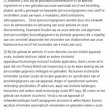
(1) Wanneer u zich via de gebruikersovereenkomst of de website
registreert en u een gebruikersaccount aanmaakt en/of een bestelling
plaatst, wordt u gevraagd om bepaalde (persoons)gegevens over uzelf te
verstrekken zoals uw naam, e-mailadres, telefoonnummer,
adresgegevens, ... Deze (persoons)gegevens worden door ons verwerkt
voor de administratie en uitvoering van onze website en onze
dienstverlening. Daarnaast houden wij via onze website ook algemene
(niet-persoonlijke) (bezoek)gegevens bij alsmede gegevens die u vrijwillig
aan ons verstrekt (waaronder het verzenden van chatberichten aan onze
klantenservice en/of het verzenden van e-mails aan ons).
(2) Bij het gebruik de website of onze diensten via een mobiel apparaat
zoals, mobiele telefoon, tablet en andere (mobiele)
apparatuur/technologie inclusief mobiele applicaties, dient u ervan uit te
gaan dat ons Privacy Beleid van toepassing is op de wijze waarop wij uw
persoonlijke gegevens verkrijgen en gebruiken. Wij kunnen technische
informatie opslaan (zoals de locatie gegevens en specificaties van of
prestatiegegevens van uw apparaat, drager of operationeel systeem,
verbinding specificaties, IP-adressen, wijze van mobiele betalingen,
interacties met andere retail-technologie zoals NFC tags, QR codes en het
gebruik van mobiele vouchers). Tenzij u via uw apparaat of
netwerkinstellingen heeft aangegeven anoniem te willen blijven, kunnen
wij deze informatie automatisch verzamelen en gebruiken indien u onze