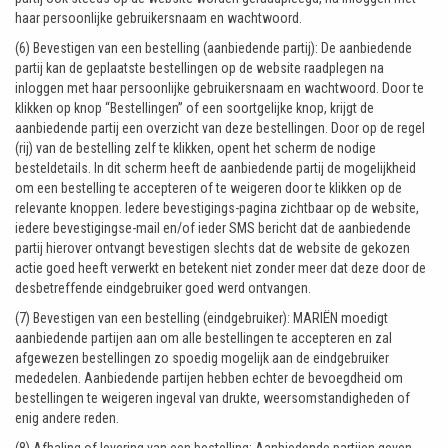
haar persoonlijke gebruikersnaam en wachtwoord.
(6) Bevestigen van een bestelling (aanbiedende partij): De aanbiedende
partij kan de geplaatste bestellingen op de website raadplegen na
inloggen met haar persoonlijke gebruikersnaam en wachtwoord. Door te
klikken op knop “Bestellingen” of een soortgelijke knop, krijgt de
aanbiedende partij een overzicht van deze bestellingen. Door op de regel
(rij) van de bestelling zelf te klikken, opent het scherm de nodige
besteldetails. In dit scherm heeft de aanbiedende partij de mogelijkheid
om een bestelling te accepteren of te weigeren door te klikken op de
relevante knoppen. Iedere bevestigings-pagina zichtbaar op de website,
iedere bevestigingse-mail en/of ieder SMS bericht dat de aanbiedende
partij hierover ontvangt bevestigen slechts dat de website de gekozen
actie goed heeft verwerkt en betekent niet zonder meer dat deze door de
desbetreffende eindgebruiker goed werd ontvangen.
(7) Bevestigen van een bestelling (eindgebruiker): MARIËN moedigt
aanbiedende partijen aan om alle bestellingen te accepteren en zal
afgewezen bestellingen zo spoedig mogelijk aan de eindgebruiker
mededelen. Aanbiedende partijen hebben echter de bevoegdheid om
bestellingen te weigeren ingeval van drukte, weersomstandigheden of
enig andere reden.