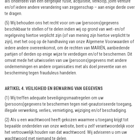
als onderdeel van een dergelijke fusie, acquisitie, verkoop, joint-venture
en/of iedere andere verandering van zeggenschap – aan enige derde over
te dragen.
(5) Wij behouden ons het recht voor om uw (persoons)gegevens
beschikbaar te stellen of te delen indien wij op grond van wet- en/of
regelgeving hiertoe verplicht zijn (of van mening zijn hiertoe verplicht te
zijn), met het oog op de handhaving van onze Algemene Voorwaarden of
iedere andere overeenkomst, om de rechten van MARIËN, aanbiedende
partijen of derden op enige wijze te verdedigen en/of te beschermen. Dit
omvat mede het uitwisselen van uw (persoons)gegevens met andere
ondernemingen en andere organisaties met als doel preventie van en
bescherming tegen frauduleus handelen.
ARTIKEL 4. VEILIGHEID EN BEWARING VAN GEGEVENS
(1) Wij treffen adequate beveiligingsmaatregelen om uw
(persoons)gegevens te beschermen tegen niet-geautoriseerde toegang,
illegale verwerking, verlies, vernietiging, wijziging en/of beschadiging.
(2) Als u een wachtwoord heeft gekozen waarmee u toegang krijgt tot
bepaalde onderdelen van onze website, bent u zelf verantwoordelijk voor
het vertrouwelijk houden van dat wachtwoord. Wij adviseren u om uw
wachtwoord met niemand te delen.