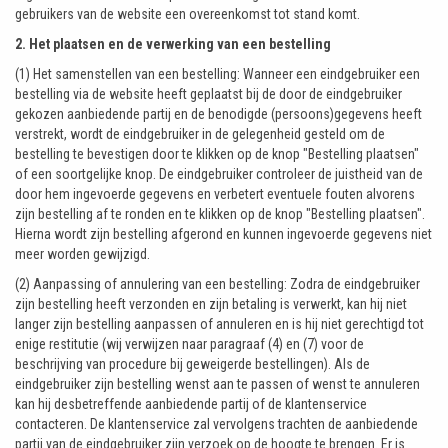
gebruikers van de website een overeenkomst tot stand komt.
2. Het plaatsen en de verwerking van een bestelling
(1) Het samenstellen van een bestelling: Wanneer een eindgebruiker een
bestelling via de website heeft geplaatst bij de door de eindgebruiker
gekozen aanbiedende partij en de benodigde (persoons)gegevens heeft
verstrekt, wordt de eindgebruiker in de gelegenheid gesteld om de
bestelling te bevestigen door te klikken op de knop "Bestelling plaatsen"
of een soortgelijke knop. De eindgebruiker controleer de juistheid van de
door hem ingevoerde gegevens en verbetert eventuele fouten alvorens
zijn bestelling af te ronden en te klikken op de knop "Bestelling plaatsen".
Hierna wordt zijn bestelling afgerond en kunnen ingevoerde gegevens niet
meer worden gewijzigd.
(2) Aanpassing of annulering van een bestelling: Zodra de eindgebruiker
zijn bestelling heeft verzonden en zijn betaling is verwerkt, kan hij niet
langer zijn bestelling aanpassen of annuleren en is hij niet gerechtigd tot
enige restitutie (wij verwijzen naar paragraaf (4) en (7) voor de
beschrijving van procedure bij geweigerde bestellingen). Als de
eindgebruiker zijn bestelling wenst aan te passen of wenst te annuleren
kan hij desbetreffende aanbiedende partij of de klantenservice
contacteren. De klantenservice zal vervolgens trachten de aanbiedende
partij van de eindgebruiker zijn verzoek op de hoogte te brengen. Er is