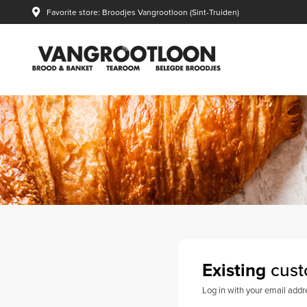
Favorite store: Broodjes Vangrootloon (Sint-Truiden)
Existing
cust
Log in with your email add