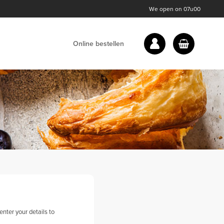
We open on 07u00
Online bestellen
nter your details to